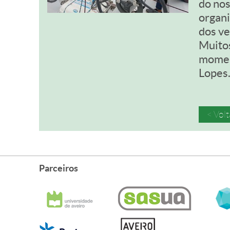
do nos
organi
dos ve
Muitos
moment
Lopes
< Volt
Parceiros