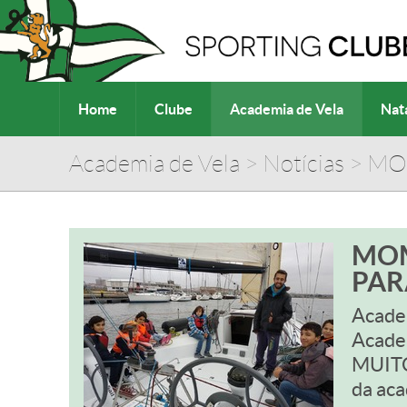
Home
Clube
Academia de Vela
Nat
Academia de Vela
>
Notícias
>
MOM
MOM
PAR
Acade
Acade
MUITO
da aca