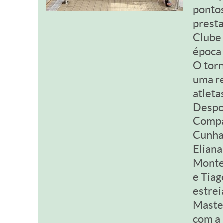
pontos
presta
Clube 
época 
O torn
uma r
atleta
Despor
Compa
Cunha,
Eliana
Montei
e Tiag
estrei
Master
com a 