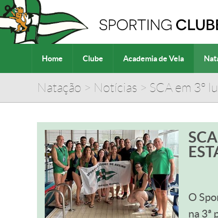
Home
Clube
Academia de Vela
Nat
Natação
>
Notícias
>
SCA em 3º l
SCA
EST
O Spor
na 3ª 