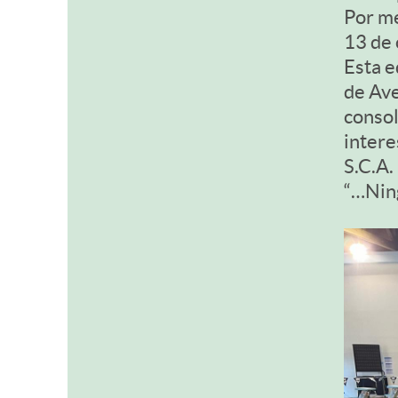
Por me
13 de 
Esta e
de Ave
consol
intere
S.C.A.
“…Nin