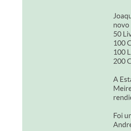
Joaqu
novo 
50 Li
100 C
100 L
200 C
A Est
Meire
rendi
Foi u
André