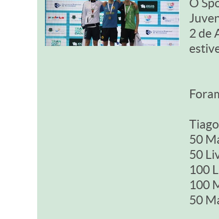
O Spo
Juven
2 de 
estiv
Foram
Tiago
50 Ma
50 Li
100 L
100 M
50 Ma