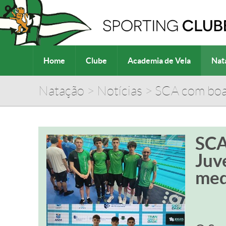
Home
Clube
Academia de Vela
Nat
Natação
>
Notícias
>
SCA com boa
SCA
Juv
med