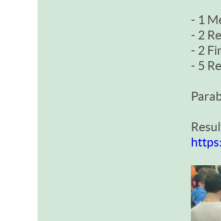
- 1 M
- 2 R
- 2 Fi
- 5 R
Parab
Resul
https