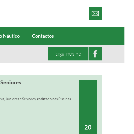
o Náutico
Contactos
Siga-nos no
 Seniores
s, Juniores e Seniores, realizado nas Piscinas
20