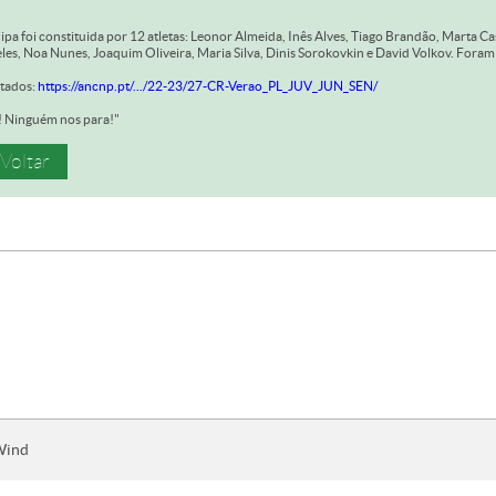
ipa foi constituida por 12 atletas: Leonor Almeida, Inês Alves, Tiago Brandão, Marta 
les, Noa Nunes, Joaquim Oliveira, Maria Silva, Dinis Sorokovkin e David Volkov. Foram
tados:
https://ancnp.pt/.../22-23/27-CR-Verao_PL_JUV_JUN_SEN/
 Ninguém nos para!"
 Voltar
Wind