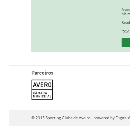
A equ
Meire
Resul
"SCA!
<
Parceiros
© 2015 Sporting Clube de Aveiro | powered by
Digital