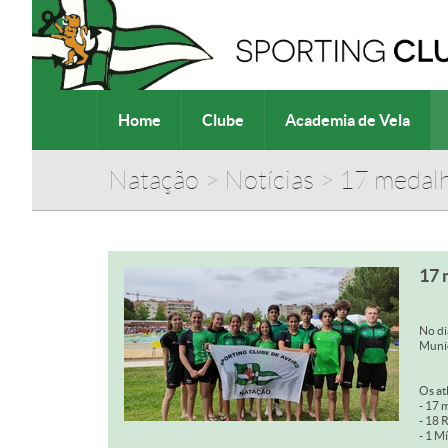
Home
Clube
Academia de Vela
Natação
>
Notícias
>
17 medal
17 
No di
Munic
Os at
- 17 
- 18 
- 1 M